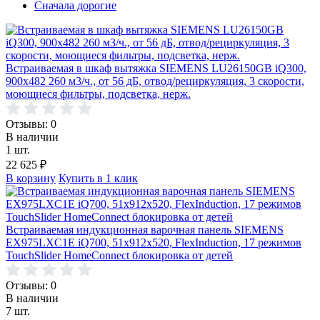
Сначала дорогие
Встраиваемая в шкаф вытяжка SIEMENS LU26150GB iQ300,
900х482 260 м3/ч., от 56 дБ, отвод/рециркуляция, 3 скорости,
моющиеся фильтры, подсветка, нерж.
Отзывы: 0
В наличии
1 шт.
22 625
₽
В корзину
Купить в 1 клик
Встраиваемая индукционная варочная панель SIEMENS
EX975LXC1E iQ700, 51x912x520, FlexInduction, 17 режимов
TouchSlider HomeConnect блокировка от детей
Отзывы: 0
В наличии
7 шт.