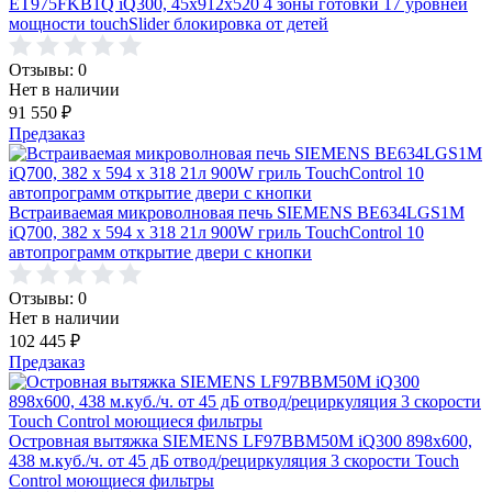
ET975FKB1Q iQ300, 45x912x520 4 зоны готовки 17 уровней
мощности touchSlider блокировка от детей
Отзывы: 0
Нет в наличии
91 550
₽
Предзаказ
Встраиваемая микроволновая печь SIEMENS BE634LGS1M
iQ700, 382 x 594 x 318 21л 900W гриль TouchControl 10
автопрограмм открытие двери с кнопки
Отзывы: 0
Нет в наличии
102 445
₽
Предзаказ
Островная вытяжка SIEMENS LF97BBM50M iQ300 898x600,
438 м.куб./ч. от 45 дБ отвод/рециркуляция 3 скорости Touch
Control моющиеся фильтры