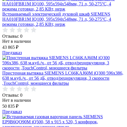
Встраиваемый электрический духовой шкаф SIEMENS
HA010FBR1M IQ100, 595x594x548мм, 71 л, 50-275°C, 4
режима готовки, 2,85 КВт, нерж
Отзывы: 0
Нет в наличии
43 865
₽
Предзаказ
Пристенная вытяжка SIEMENS LC66KAJ60M iQ300 596x386,
638 м.куб./ч., от 56 дБ, отвод/рециркуляция, 3 скорости
,TouchControl, моющиеся фильтры
Отзывы: 0
Нет в наличии
50 835
₽
Предзаказ