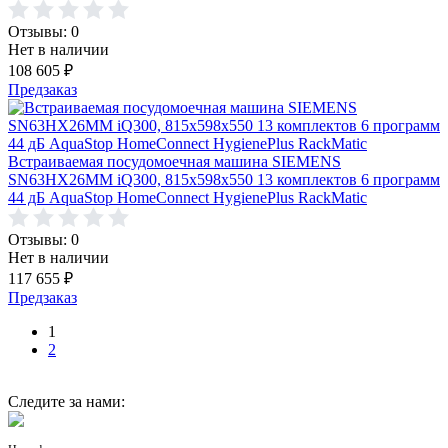
Отзывы: 0
Нет в наличии
108 605
₽
Предзаказ
Встраиваемая посудомоечная машина SIEMENS
SN63HX26MM iQ300, 815x598x550 13 комплектов 6 программ
44 дБ AquaStop HomeConnect HygienePlus RackMatic
Отзывы: 0
Нет в наличии
117 655
₽
Предзаказ
1
2
Следите за нами: