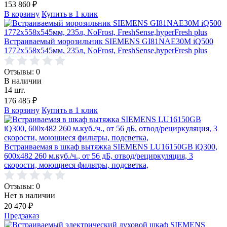
153 860
₽
В корзину
Купить в 1 клик
Встраиваемый морозильник SIEMENS GI81NAE30M iQ500
1772х558х545мм, 235л, NoFrost, FreshSense,hyperFresh plus
Отзывы: 0
В наличии
14 шт.
176 485
₽
В корзину
Купить в 1 клик
Встраиваемая в шкаф вытяжка SIEMENS LU16150GB iQ300,
600х482 260 м.куб./ч., от 56 дБ, отвод/рециркуляция, 3
скорости, моющиеся фильтры, подсветка,
Отзывы: 0
Нет в наличии
20 470
₽
Предзаказ