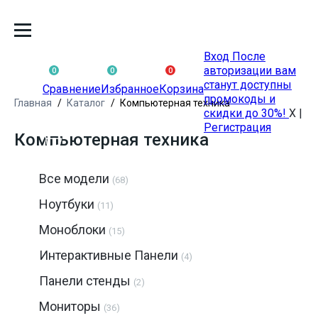
Вход
После
авторизации вам
0
0
0
станут доступны
Сравнение
Избранное
Корзина
промокоды и
Главная
Каталог
Компьютерная техника
скидки до 30%!
X
|
Регистрация
Компьютерная техника
Все модели
(68)
Ноутбуки
(11)
Моноблоки
(15)
Интерактивные Панели
(4)
Панели стенды
(2)
Мониторы
(36)