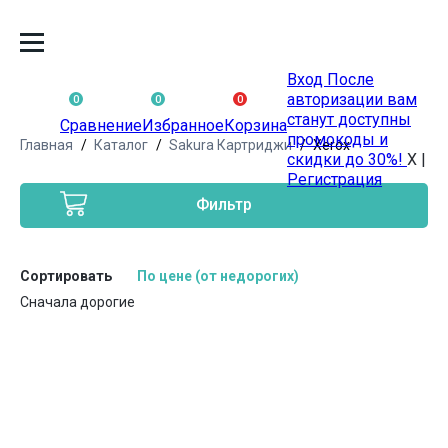
Вход
После
авторизации вам
0
0
0
станут доступны
Сравнение
Избранное
Корзина
промокоды и
Главная
Каталог
Sakura Картриджи
Xerox
скидки до 30%!
X
|
Регистрация
Фильтр
Сортировать
По цене (от недорогих)
Сначала дорогие