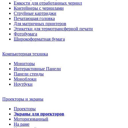
Емкости для отработанных чернил
Контейнеры с чернилами
Струйные картриджи
Печатающая головка
Для матричных принтеров
Этикетки для термотрансферной печати
Фотобумага
Широкоформатная бумага
Компьютерная техника
Мониторы
Интерактивные Панели
Панели стенды
Моноблоки
Ноутбуки
Проекторы и экраны
Проекторы
Экраны для проекторов
Моторизованный
На раме