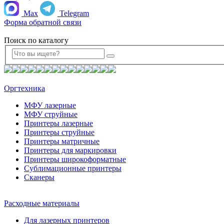
Max
Telegram
Форма обратной связи
Поиск по каталогу
Оргтехника
МФУ лазерные
МФУ струйные
Принтеры лазерные
Принтеры струйные
Принтеры матричные
Принтеры для маркировки
Принтеры широкоформатные
Сублимационные принтеры
Сканеры
Расходные материалы
Для лазерных принтеров