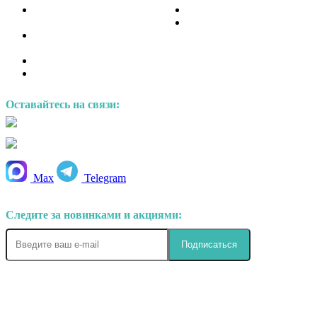
Политика обработки
Обмен и возврат
персональных данных
Сервисные центры
Правила применения
рекомендательных технологий
Инструкция по работе с API 1C
Бонусная программа
Оставайтесь на связи:
+7 (495) 223 22 21
sales@radom.ru
Max
Telegram
Следите за новинками и акциями: