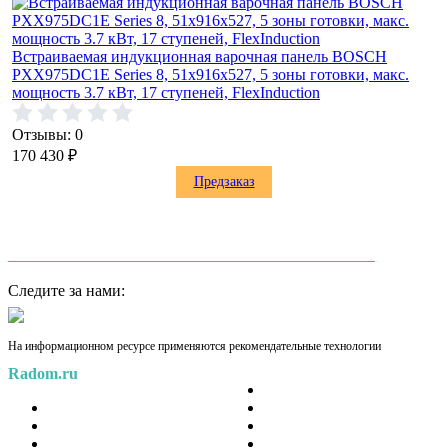
Встраиваемая индукционная варочная панель BOSCH
PXX975DC1E Series 8, 51x916x527, 5 зоны готовки, макс.
мощность 3.7 кВт, 17 ступеней, FlexInduction
Отзывы: 0
170 430
₽
Предзаказ
Следите за нами:
На информационном ресурсе применяются рекомендательные технологии
Radom.ru
Проверка статуса заказа
О магазине
Доставка
Реквизиты
Оплата
Пользовательское соглашение
Гарантийное обслуживание