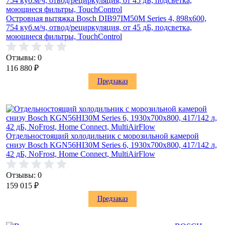
Островная вытяжка Bosch DIB97IM50M Series 4, 898x600,
754 куб.м/ч, отвод/рециркуляция, от 45 дБ, подсветка,
моющиеся фильтры, TouchControl
Отзывы: 0
116 880
₽
Предзаказ
Отдельностоящий холодильник с морозильной камерой
снизу Bosch KGN56HI30M Series 6, 1930x700x800, 417/142 л,
42 дБ, NoFrost, Home Connect, MultiAirFlow
Отзывы: 0
159 015
₽
Предзаказ