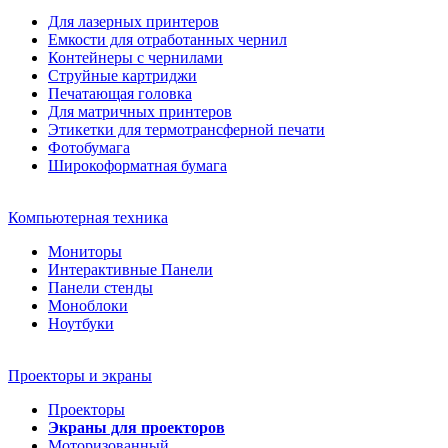
Для лазерных принтеров
Емкости для отработанных чернил
Контейнеры с чернилами
Струйные картриджи
Печатающая головка
Для матричных принтеров
Этикетки для термотрансферной печати
Фотобумага
Широкоформатная бумага
Компьютерная техника
Мониторы
Интерактивные Панели
Панели стенды
Моноблоки
Ноутбуки
Проекторы и экраны
Проекторы
Экраны для проекторов
Моторизованный